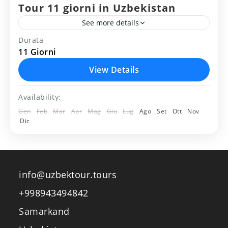
Tour 11 giorni in Uzbekistan
See more details
Durata
asraf
bukhara
campagna
deserto
khiva
11 Giorni
samarkanda
vilaggio
yurta
View Details
Itinarario del viaggio 11 giorni in
Availability:
Uzbekistan: Tashkent - Urgench – Khiva
Gen
Feb
Mar
Apr
Mag
Giu
Lug
Ago
Set
Ott
Nov
– Bukhara – Nurata – Yourt camp – Asraf
Dic
- Samarcanda – Shakhrisabz...
Uzbekistan
Medium
2 People
info@uzbektour.tours
+998943494842
Samarkand