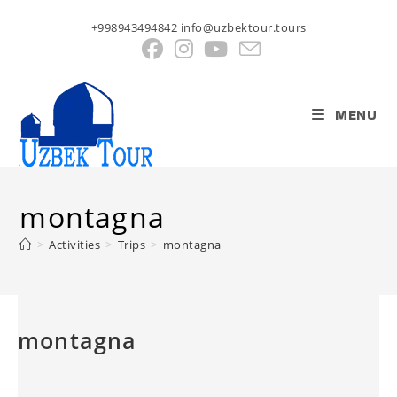
Salta
+998943494842 info@uzbektour.tours
al
contenuto
MENU
montagna
>
Activities
>
Trips
>
montagna
montagna