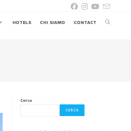
HOTELS
CHI SIAMO
CONTACT
ATTIVA/DISA
LA
RICERCA
SUL
Cerca
SITO
CERCA
WEB