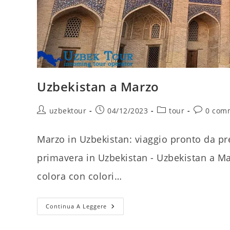
Uzbekistan a Marzo
Autore
Articolo
Categoria
Comment
uzbektour
04/12/2023
tour
0 com
dell'articolo:
pubblicato:
dell'articolo:
dell'artico
Marzo in Uzbekistan: viaggio pronto da p
primavera in Uzbekistan - Uzbekistan a Mar
colora con colori…
Uzbekistan
Continua A Leggere
A
Marzo