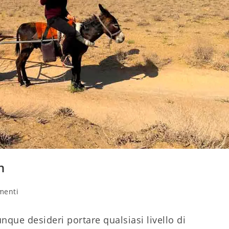
n
i
menti
lo:
nque desideri portare qualsiasi livello di