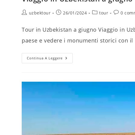
Autore
Articolo
Categoria
Comment
uzbektour
26/01/2024
tour
0 com
dell'articolo:
pubblicato:
dell'articolo:
dell'artico
Tour in Uzbekistan a giugno Viaggio in Uzb
paese e vedere i monumenti storici con i
Viaggio
Continua A Leggere
In
Uzbekistan
A
Giugno