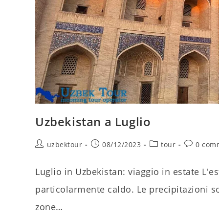
Uzbekistan a Luglio
Autore
Articolo
Categoria
Comment
uzbektour
08/12/2023
tour
0 com
dell'articolo:
pubblicato:
dell'articolo:
dell'artico
Luglio in Uzbekistan: viaggio in estate L'e
particolarmente caldo. Le precipitazioni s
zone…