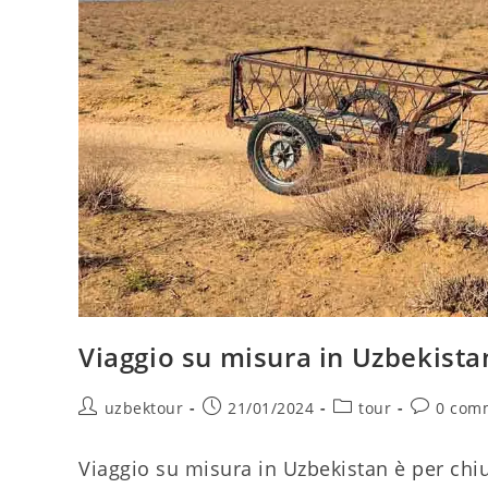
Viaggio su misura in Uzbekista
Autore
Articolo
Categoria
Comment
uzbektour
21/01/2024
tour
0 com
dell'articolo:
pubblicato:
dell'articolo:
dell'artico
Viaggio su misura in Uzbekistan è per chiu