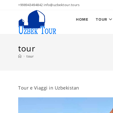
Salta
+998943494842 info@uzbektour.tours
al
contenuto
HOME
TOUR
tour
>
tour
Tour e Viaggi in Uzbekistan