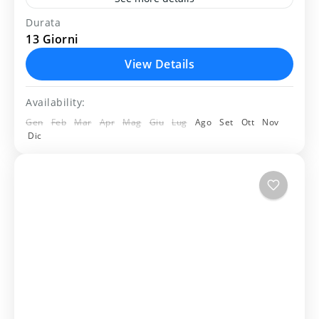
Durata
bukhara
campagna
deserto
khiva
13 Giorni
samarkanda
vilaggio
yurta
View Details
Itinarario del viaggio 13 giorni in
Availability:
Uzbekistan: Tashkent –Urgench – Khiva –
Gen
Feb
Mar
Apr
Mag
Giu
Lug
Ago
Set
Ott
Nov
Ayazkala - Khiva - Bukhara – Nurata -
Dic
Yurta - Samarcanda – Shakhrisabz...
Uzbekistan
Medium
2 People