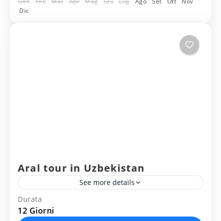
Gen
Feb
Mar
Apr
Mag
Giu
Lug
Ago
Set
Ott
Nov
Medium
TashkentСамаркандХиваБухараШахрис
Dic
2 People
абзКокандМаргиланРиштон...
Aral tour in Uzbekistan
See more details
Durata
ITINERARIO DEL VIAGGIO NEL LAGO
12 Giorni
ARAL (ARAL SEA): Tashkent - Nukus -