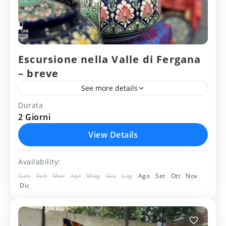
Escursione nella Valle di Fergana
– breve
See more details
Durata
fergana
margilan
rishtan
2 Giorni
Escursione corta nella Valle di Fergana
View Details
di 2 giorni
Availability:
Uzbekistan
Gen
Feb
Mar
Apr
Mag
Giu
Lug
Ago
Set
Ott
Nov
Medium
Dic
2 People