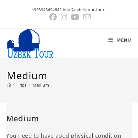
Salta
+998943494842 info@uzbektour.tours
al
contenuto
MENU
Medium
>
Trips
>
Medium
Medium
You need to have good physical condition