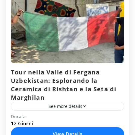
Tour nella Valle di Fergana
Uzbekistan: Esplorando la
Ceramica di Rishtan e la Seta di
Marghilan
See more details
Durata
ITINERARIO DEL VIAGGIO IN VALLE DI
12 Giorni
FERGANA: Tashkent - Kokand - Rishtan -
View Details