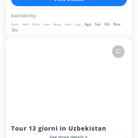
Fergana - Marghilan - Tashkent - Khiva–
Availability:
Bukhara - Shakhrisabz - Samarkanda -...
Uzbekistan
Gen
Feb
Mar
Apr
Mag
Giu
Lug
Ago
Set
Ott
Nov
Medium
Dic
2 People
Tour 13 giorni in Uzbekistan
See more details