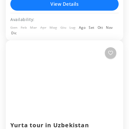
View Details
Muynak - Aral - Sudochye - Nukus -
Availability:
Khiva–Bukhara - Shakhrisabz -
Uzbekistan
Gen
Feb
Mar
Apr
Mag
Giu
Lug
Ago
Set
Ott
Nov
Medium
Samarkanda...
Dic
2 People
Yurta tour in Uzbekistan