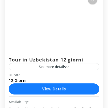
parte...
Tour in Uzbekistan 12 giorni
See more details
Durata
ITINERARIO DEL VIAGGIO 12 GIORNI:
12 Giorni
Tashkent - Kokand - Rishtan - Fergana -
View Details
Marghilan - Tashkent - Khiva–Bukhara -
Availability:
Shakhrisabz - Samarkanda - Tashkent
Uzbekistan