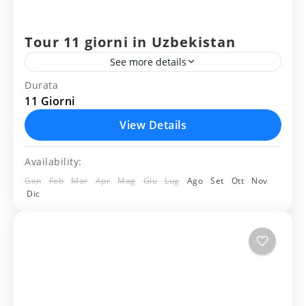
Tour 11 giorni in Uzbekistan
See more details
Durata
asraf
bukhara
campagna
deserto
khiva
11 Giorni
samarkanda
vilaggio
yurta
View Details
Itinarario del viaggio 11 giorni in
Availability:
Uzbekistan: Tashkent - Urgench – Khiva
Gen
Feb
Mar
Apr
Mag
Giu
Lug
Ago
Set
Ott
Nov
– Bukhara – Nurata – Yourt camp – Asraf
Dic
- Samarcanda – Shakhrisabz...
Uzbekistan
Medium
2 People