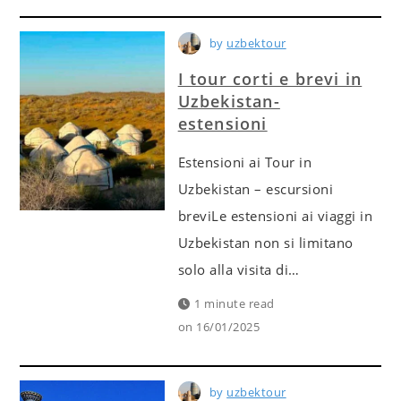
by
uzbektour
I tour corti e brevi in
Uzbekistan-
estensioni
Estensioni ai Tour in
Uzbekistan – escursioni
breviLe estensioni ai viaggi in
Uzbekistan non si limitano
solo alla visita di…
1 minute read
on
16/01/2025
by
uzbektour