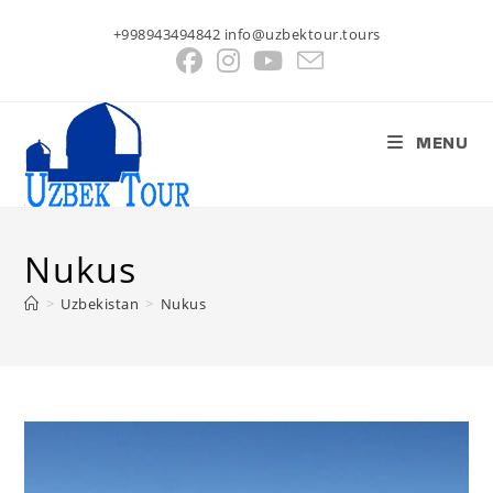
Salta
+998943494842 info@uzbektour.tours
al
contenuto
MENU
Nukus
>
Uzbekistan
>
Nukus